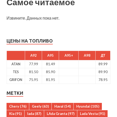
Самое читаемое
Извините. Данных пока нет.
ЦЕНЫ НА ТОПЛИВО
A92
A95
A95+
A98
ДТ
ATAN
77.99
81.49
89.99
TES
81.50
85.90
89.90
GRIFON
75.95
81.95
78.95
МЕТКИ
Chery
(76)
Geely
(63)
Haval
(54)
Hyundai
(105)
Kia
(91)
lada
(87)
LAda Granta
(97)
Lada Vesta
(91)