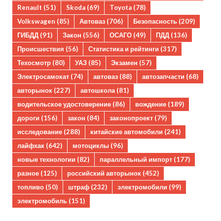
Renault
(51)
Skoda
(69)
Toyota
(78)
Volkswagen
(85)
Автоваз
(706)
Безопасность
(209)
ГИБДД
(91)
Закон
(556)
ОСАГО
(49)
ПДД
(136)
Происшествия
(56)
Статистика и рейтинги
(317)
Техосмотр
(80)
УАЗ
(85)
Экзамен
(57)
Электросамокат
(74)
автоваз
(88)
автозапчасти
(68)
авторынок
(227)
автошкола
(81)
водительское удостоверение
(86)
вождение
(189)
дороги
(156)
закон
(84)
законопроект
(79)
исследование
(288)
китайские автомобили
(241)
лайфхак
(642)
мотоциклы
(96)
новые технологии
(82)
параллельный импорт
(177)
разное
(125)
российский авторынок
(452)
топливо
(50)
штраф
(232)
электромобили
(99)
электромобиль
(151)