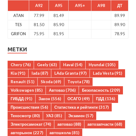
A92
A95
A95+
A98
ДТ
ATAN
77.99
81.49
89.99
TES
81.50
85.90
89.90
GRIFON
75.95
81.95
78.95
МЕТКИ
Chery
(76)
Geely
(63)
Haval
(54)
Hyundai
(105)
Kia
(91)
lada
(87)
LAda Granta
(97)
Lada Vesta
(91)
Renault
(51)
Skoda
(69)
Toyota
(78)
Volkswagen
(85)
Автоваз
(706)
Безопасность
(209)
ГИБДД
(91)
Закон
(556)
ОСАГО
(49)
ПДД
(136)
Происшествия
(56)
Статистика и рейтинги
(317)
Техосмотр
(80)
УАЗ
(85)
Экзамен
(57)
Электросамокат
(74)
автоваз
(88)
автозапчасти
(68)
авторынок
(227)
автошкола
(81)