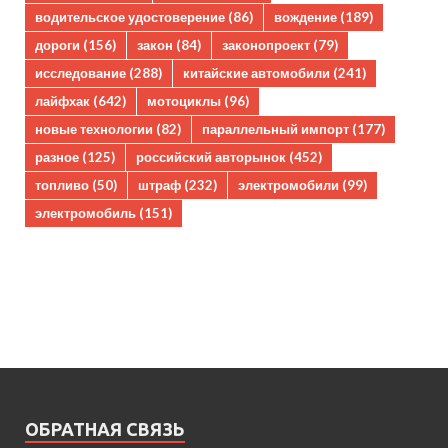
водительское удостоверение
(86)
вождение
(189)
дороги
(156)
закон
(84)
законопроект
(79)
исследование
(288)
китайские автомобили
(241)
лайфхак
(642)
мотоциклы
(96)
новые технологии
(82)
параллельный импорт
(177)
разное
(125)
российский авторынок
(452)
топливо
(50)
штраф
(232)
электромобили
(99)
электромобиль
(151)
ОБРАТНАЯ СВЯЗЬ