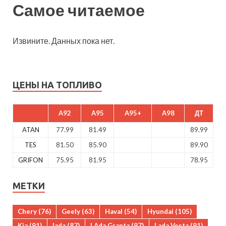
Самое читаемое
Извините. Данных пока нет.
ЦЕНЫ НА ТОПЛИВО
A92
A95
A95+
A98
ДТ
ATAN
77.99
81.49
89.99
TES
81.50
85.90
89.90
GRIFON
75.95
81.95
78.95
МЕТКИ
Chery
(76)
Geely
(63)
Haval
(54)
Hyundai
(105)
Kia
(91)
lada
(87)
LAda Granta
(97)
Lada Vesta
(91)