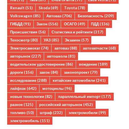
Renault
(51)
Skoda
(69)
Toyota
(78)
Volkswagen
(85)
Автоваз
(706)
Безопасность
(209)
ГИБДД
(91)
Закон
(556)
ОСАГО
(49)
ПДД
(136)
Происшествия
(56)
Статистика и рейтинги
(317)
Техосмотр
(80)
УАЗ
(85)
Экзамен
(57)
Электросамокат
(74)
автоваз
(88)
автозапчасти
(68)
авторынок
(227)
автошкола
(81)
водительское удостоверение
(86)
вождение
(189)
дороги
(156)
закон
(84)
законопроект
(79)
исследование
(288)
китайские автомобили
(241)
лайфхак
(642)
мотоциклы
(96)
новые технологии
(82)
параллельный импорт
(177)
разное
(125)
российский авторынок
(452)
топливо
(50)
штраф
(232)
электромобили
(99)
электромобиль
(151)