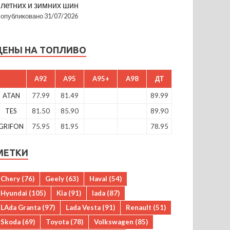
летних и зимних шин
опубликовано 31/07/2026
ЦЕНЫ НА ТОПЛИВО
A92
A95
A95+
A98
ДТ
ATAN
77.99
81.49
89.99
TES
81.50
85.90
89.90
GRIFON
75.95
81.95
78.95
МЕТКИ
Chery
(76)
Geely
(63)
Haval
(54)
Hyundai
(105)
Kia
(91)
lada
(87)
LAda Granta
(97)
Lada Vesta
(91)
Renault
(51)
Skoda
(69)
Toyota
(78)
Volkswagen
(85)