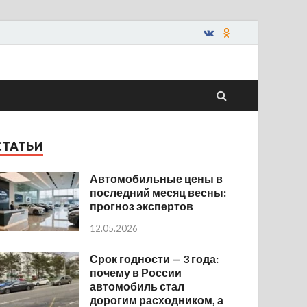
СТАТЬИ
Автомобильные цены в
последний месяц весны:
прогноз экспертов
12.05.2026
Срок годности — 3 года:
почему в России
автомобиль стал
дорогим расходником, а