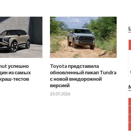
mut успешно
Toyota представила
дин из самых
обновленный пикап Tundra
краш-тестов
с новой внедорожной
версией
23.07.2026