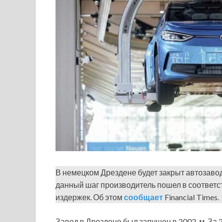
В немецком Дрездене будет закрыт автозавод
данный шаг производитель пошел в соответс
издержек. Об этом
сообщает
Financial Times.
Завод в Дрездене был запущен в 2002-м. За 