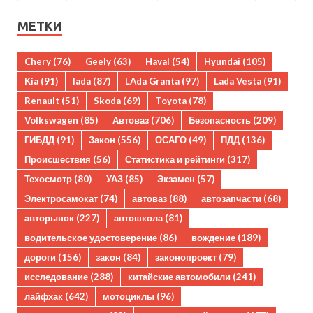
МЕТКИ
Chery
(76)
Geely
(63)
Haval
(54)
Hyundai
(105)
Kia
(91)
lada
(87)
LAda Granta
(97)
Lada Vesta
(91)
Renault
(51)
Skoda
(69)
Toyota
(78)
Volkswagen
(85)
Автоваз
(706)
Безопасность
(209)
ГИБДД
(91)
Закон
(556)
ОСАГО
(49)
ПДД
(136)
Происшествия
(56)
Статистика и рейтинги
(317)
Техосмотр
(80)
УАЗ
(85)
Экзамен
(57)
Электросамокат
(74)
автоваз
(88)
автозапчасти
(68)
авторынок
(227)
автошкола
(81)
водительское удостоверение
(86)
вождение
(189)
дороги
(156)
закон
(84)
законопроект
(79)
исследование
(288)
китайские автомобили
(241)
лайфхак
(642)
мотоциклы
(96)