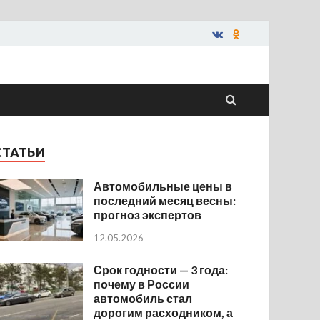
СТАТЬИ
Автомобильные цены в
последний месяц весны:
прогноз экспертов
12.05.2026
Срок годности — 3 года:
почему в России
автомобиль стал
дорогим расходником, а