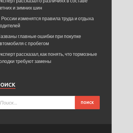
ксперт рассказал о различиях в составе
етних и зимних шин
 России изменятся правила труда и отдыха
одителей
азваны главные ошибки при покупке
втомобиля с пробегом
ксперт рассказал, как понять, что тормозные
олодки требуют замены
ПОИСК