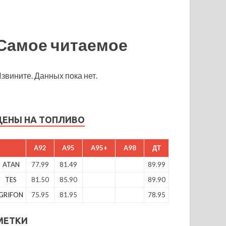
Самое читаемое
звините. Данных пока нет.
ЦЕНЫ НА ТОПЛИВО
A92
A95
A95+
A98
ДТ
ATAN
77.99
81.49
89.99
TES
81.50
85.90
89.90
GRIFON
75.95
81.95
78.95
МЕТКИ