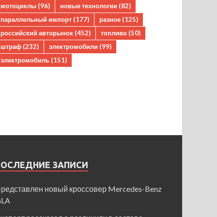
мотоциклы
(96)
новые технологии
(82)
параллельный импорт
(177)
разное
(125)
российский авторынок
(452)
топливо
(50)
штраф
(232)
электромобили
(99)
электромобиль
(151)
ПОСЛЕДНИЕ ЗАПИСИ
редставлен новый кроссовер Mercedes-Benz
GLA