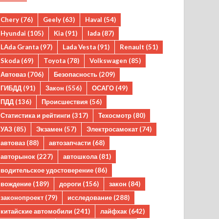
Chery
(76)
Geely
(63)
Haval
(54)
Hyundai
(105)
Kia
(91)
lada
(87)
LAda Granta
(97)
Lada Vesta
(91)
Renault
(51)
Skoda
(69)
Toyota
(78)
Volkswagen
(85)
Автоваз
(706)
Безопасность
(209)
ГИБДД
(91)
Закон
(556)
ОСАГО
(49)
ПДД
(136)
Происшествия
(56)
Статистика и рейтинги
(317)
Техосмотр
(80)
УАЗ
(85)
Экзамен
(57)
Электросамокат
(74)
автоваз
(88)
автозапчасти
(68)
авторынок
(227)
автошкола
(81)
водительское удостоверение
(86)
вождение
(189)
дороги
(156)
закон
(84)
законопроект
(79)
исследование
(288)
китайские автомобили
(241)
лайфхак
(642)