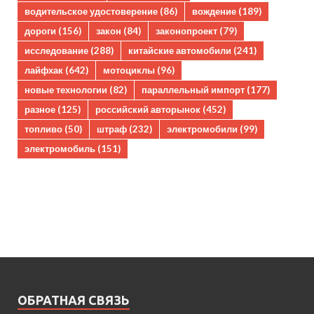
водительское удостоверение
(86)
вождение
(189)
дороги
(156)
закон
(84)
законопроект
(79)
исследование
(288)
китайские автомобили
(241)
лайфхак
(642)
мотоциклы
(96)
новые технологии
(82)
параллельный импорт
(177)
разное
(125)
российский авторынок
(452)
топливо
(50)
штраф
(232)
электромобили
(99)
электромобиль
(151)
ОБРАТНАЯ СВЯЗЬ