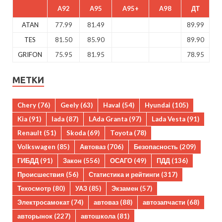
A92
A95
A95+
A98
ДТ
ATAN
77.99
81.49
89.99
TES
81.50
85.90
89.90
GRIFON
75.95
81.95
78.95
МЕТКИ
Chery
(76)
Geely
(63)
Haval
(54)
Hyundai
(105)
Kia
(91)
lada
(87)
LAda Granta
(97)
Lada Vesta
(91)
Renault
(51)
Skoda
(69)
Toyota
(78)
Volkswagen
(85)
Автоваз
(706)
Безопасность
(209)
ГИБДД
(91)
Закон
(556)
ОСАГО
(49)
ПДД
(136)
Происшествия
(56)
Статистика и рейтинги
(317)
Техосмотр
(80)
УАЗ
(85)
Экзамен
(57)
Электросамокат
(74)
автоваз
(88)
автозапчасти
(68)
авторынок
(227)
автошкола
(81)