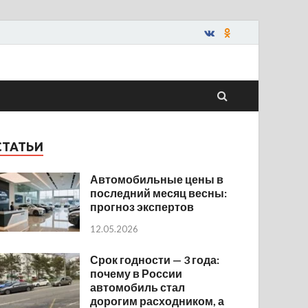
СТАТЬИ
Автомобильные цены в
последний месяц весны:
прогноз экспертов
12.05.2026
Срок годности — 3 года:
почему в России
автомобиль стал
дорогим расходником, а