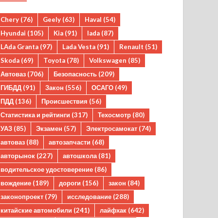
Chery
(76)
Geely
(63)
Haval
(54)
Hyundai
(105)
Kia
(91)
lada
(87)
LAda Granta
(97)
Lada Vesta
(91)
Renault
(51)
Skoda
(69)
Toyota
(78)
Volkswagen
(85)
Автоваз
(706)
Безопасность
(209)
ГИБДД
(91)
Закон
(556)
ОСАГО
(49)
ПДД
(136)
Происшествия
(56)
Статистика и рейтинги
(317)
Техосмотр
(80)
УАЗ
(85)
Экзамен
(57)
Электросамокат
(74)
автоваз
(88)
автозапчасти
(68)
авторынок
(227)
автошкола
(81)
водительское удостоверение
(86)
вождение
(189)
дороги
(156)
закон
(84)
законопроект
(79)
исследование
(288)
китайские автомобили
(241)
лайфхак
(642)