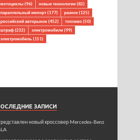
мотоциклы
(96)
новые технологии
(82)
параллельный импорт
(177)
разное
(125)
российский авторынок
(452)
топливо
(50)
штраф
(232)
электромобили
(99)
электромобиль
(151)
ПОСЛЕДНИЕ ЗАПИСИ
редставлен новый кроссовер Mercedes-Benz
GLA