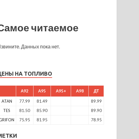
Самое читаемое
звините. Данных пока нет.
ЦЕНЫ НА ТОПЛИВО
A92
A95
A95+
A98
ДТ
ATAN
77.99
81.49
89.99
TES
81.50
85.90
89.90
GRIFON
75.95
81.95
78.95
МЕТКИ