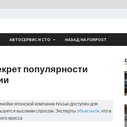
 Авто
АВТОСЕРВИС И СТО
НАЗАД НА FORPOST
екрет популярности
ии
инейки японской компании Nissan доступен для
льзуется высоким спросом. Эксперты
объяснили
, что в
ого кросса