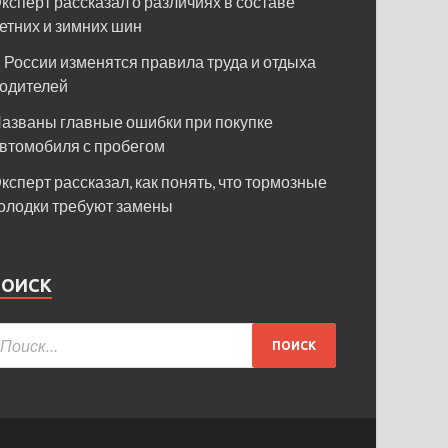
ксперт рассказал о различиях в составе
етних и зимних шин
 России изменятся правила труда и отдыха
одителей
азваны главные ошибки при покупке
втомобиля с пробегом
ксперт рассказал, как понять, что тормозные
олодки требуют замены
ПОИСК