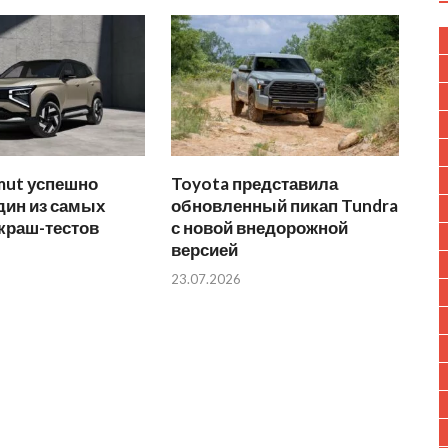
mut успешно
Toyota представила
дин из самых
обновленный пикап Tundra
краш-тестов
с новой внедорожной
версией
23.07.2026