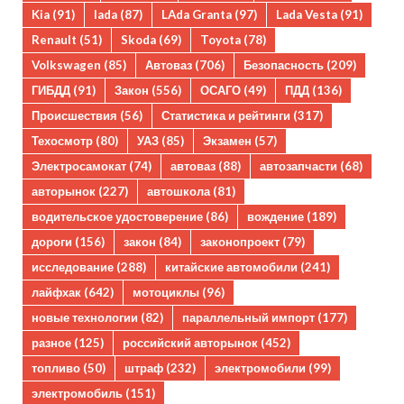
Kia
(91)
lada
(87)
LAda Granta
(97)
Lada Vesta
(91)
Renault
(51)
Skoda
(69)
Toyota
(78)
Volkswagen
(85)
Автоваз
(706)
Безопасность
(209)
ГИБДД
(91)
Закон
(556)
ОСАГО
(49)
ПДД
(136)
Происшествия
(56)
Статистика и рейтинги
(317)
Техосмотр
(80)
УАЗ
(85)
Экзамен
(57)
Электросамокат
(74)
автоваз
(88)
автозапчасти
(68)
авторынок
(227)
автошкола
(81)
водительское удостоверение
(86)
вождение
(189)
дороги
(156)
закон
(84)
законопроект
(79)
исследование
(288)
китайские автомобили
(241)
лайфхак
(642)
мотоциклы
(96)
новые технологии
(82)
параллельный импорт
(177)
разное
(125)
российский авторынок
(452)
топливо
(50)
штраф
(232)
электромобили
(99)
электромобиль
(151)