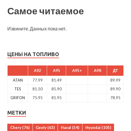
Самое читаемое
Извините. Данных пока нет.
ЦЕНЫ НА ТОПЛИВО
A92
A95
A95+
A98
ДТ
ATAN
77.99
81.49
89.99
TES
81.50
85.90
89.90
GRIFON
75.95
81.95
78.95
МЕТКИ
Chery
(76)
Geely
(63)
Haval
(54)
Hyundai
(105)