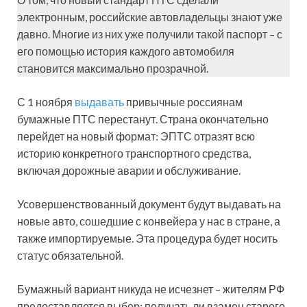
электронным, российские автовладельцы знают уже
давно. Многие из них уже получили такой паспорт – с
его помощью история каждого автомобиля
становится максимально прозрачной.
С 1 ноября
выдавать
привычные россиянам
бумажные ПТС перестанут. Страна окончательно
перейдет на новый формат: ЭПТС отразят всю
историю конкретного транспортного средства,
включая дорожные аварии и обслуживание.
Усовершенствованный документ будут выдавать на
новые авто, сошедшие с конвейера у нас в стране, а
также импортируемые. Эта процедура будет носить
статус обязательной.
Бумажный вариант никуда не исчезнет – жителям РФ
предоставляется выбор: получать ли взамен старого