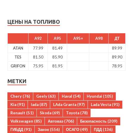
ЦЕНЫ НА ТОПЛИВО
A92
A95
A95+
A98
ДТ
ATAN
77.99
81.49
89.99
TES
81.50
85.90
89.90
GRIFON
75.95
81.95
78.95
МЕТКИ
Chery
(76)
Geely
(63)
Haval
(54)
Hyundai
(105)
Kia
(91)
lada
(87)
LAda Granta
(97)
Lada Vesta
(91)
Renault
(51)
Skoda
(69)
Toyota
(78)
Volkswagen
(85)
Автоваз
(706)
Безопасность
(209)
ГИБДД
(91)
Закон
(556)
ОСАГО
(49)
ПДД
(136)