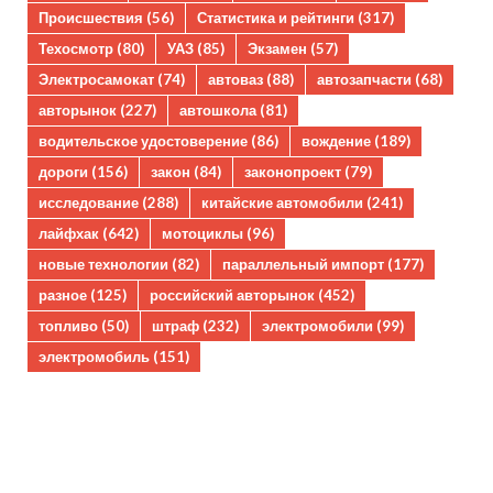
Происшествия
(56)
Статистика и рейтинги
(317)
Техосмотр
(80)
УАЗ
(85)
Экзамен
(57)
Электросамокат
(74)
автоваз
(88)
автозапчасти
(68)
авторынок
(227)
автошкола
(81)
водительское удостоверение
(86)
вождение
(189)
дороги
(156)
закон
(84)
законопроект
(79)
исследование
(288)
китайские автомобили
(241)
лайфхак
(642)
мотоциклы
(96)
новые технологии
(82)
параллельный импорт
(177)
разное
(125)
российский авторынок
(452)
топливо
(50)
штраф
(232)
электромобили
(99)
электромобиль
(151)