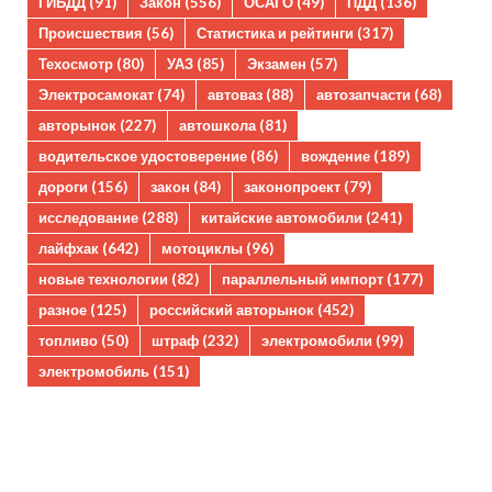
ГИБДД
(91)
Закон
(556)
ОСАГО
(49)
ПДД
(136)
Происшествия
(56)
Статистика и рейтинги
(317)
Техосмотр
(80)
УАЗ
(85)
Экзамен
(57)
Электросамокат
(74)
автоваз
(88)
автозапчасти
(68)
авторынок
(227)
автошкола
(81)
водительское удостоверение
(86)
вождение
(189)
дороги
(156)
закон
(84)
законопроект
(79)
исследование
(288)
китайские автомобили
(241)
лайфхак
(642)
мотоциклы
(96)
новые технологии
(82)
параллельный импорт
(177)
разное
(125)
российский авторынок
(452)
топливо
(50)
штраф
(232)
электромобили
(99)
электромобиль
(151)