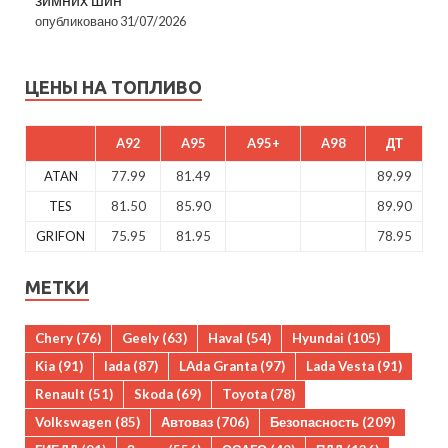
опубликовано 31/07/2026
ЦЕНЫ НА ТОПЛИВО
A92
A95
A95+
A98
ДТ
ATAN
77.99
81.49
89.99
TES
81.50
85.90
89.90
GRIFON
75.95
81.95
78.95
МЕТКИ
Chery
(76)
Geely
(63)
Haval
(54)
Hyundai
(105)
Kia
(91)
lada
(87)
LAda Granta
(97)
Lada Vesta
(91)
Renault
(51)
Skoda
(69)
Toyota
(78)
Volkswagen
(85)
Автоваз
(706)
Безопасность
(209)