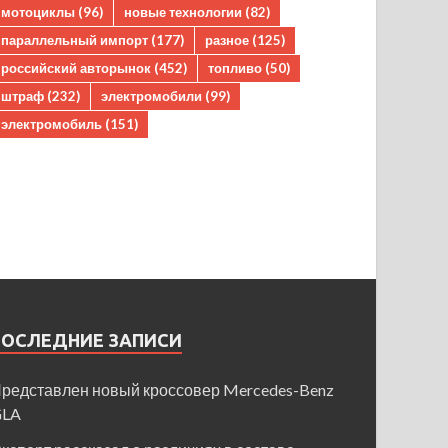
мотоциклы
(96)
новые технологии
(82)
параллельный импорт
(177)
разное
(125)
российский авторынок
(452)
топливо
(50)
штраф
(232)
электромобили
(99)
электромобиль
(151)
ПОСЛЕДНИЕ ЗАПИСИ
редставлен новый кроссовер Mercedes-Benz
GLA