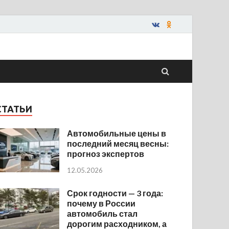
СТАТЬИ
Автомобильные цены в
последний месяц весны:
прогноз экспертов
12.05.2026
Срок годности — 3 года:
почему в России
автомобиль стал
дорогим расходником, а