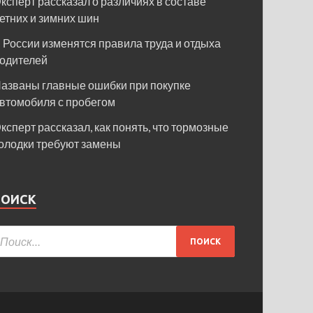
ксперт рассказал о различиях в составе
етних и зимних шин
 России изменятся правила труда и отдыха
одителей
азваны главные ошибки при покупке
втомобиля с пробегом
ксперт рассказал, как понять, что тормозные
олодки требуют замены
ПОИСК