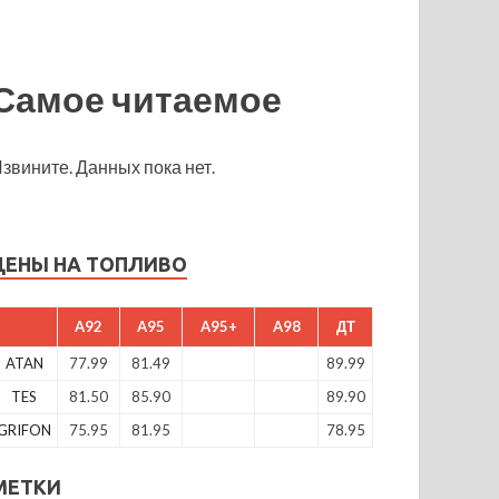
Самое читаемое
звините. Данных пока нет.
ЦЕНЫ НА ТОПЛИВО
A92
A95
A95+
A98
ДТ
ATAN
77.99
81.49
89.99
TES
81.50
85.90
89.90
GRIFON
75.95
81.95
78.95
МЕТКИ