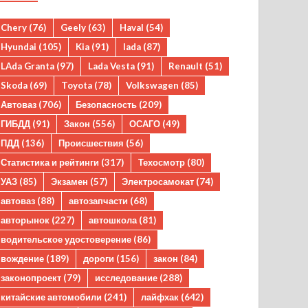
Chery
(76)
Geely
(63)
Haval
(54)
Hyundai
(105)
Kia
(91)
lada
(87)
LAda Granta
(97)
Lada Vesta
(91)
Renault
(51)
Skoda
(69)
Toyota
(78)
Volkswagen
(85)
Автоваз
(706)
Безопасность
(209)
ГИБДД
(91)
Закон
(556)
ОСАГО
(49)
ПДД
(136)
Происшествия
(56)
Статистика и рейтинги
(317)
Техосмотр
(80)
УАЗ
(85)
Экзамен
(57)
Электросамокат
(74)
автоваз
(88)
автозапчасти
(68)
авторынок
(227)
автошкола
(81)
водительское удостоверение
(86)
вождение
(189)
дороги
(156)
закон
(84)
законопроект
(79)
исследование
(288)
китайские автомобили
(241)
лайфхак
(642)