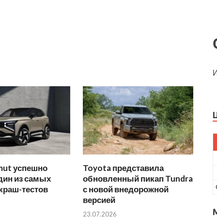
И
mut успешно
Toyota представила
дин из самых
обновленный пикап Tundra
краш-тестов
с новой внедорожной
версией
23.07.2026