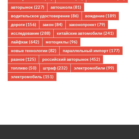
авторынок
(227)
автошкола
(81)
водительское удостоверение
(86)
вождение
(189)
дороги
(156)
закон
(84)
законопроект
(79)
исследование
(288)
китайские автомобили
(241)
лайфхак
(642)
мотоциклы
(96)
новые технологии
(82)
параллельный импорт
(177)
разное
(125)
российский авторынок
(452)
топливо
(50)
штраф
(232)
электромобили
(99)
электромобиль
(151)