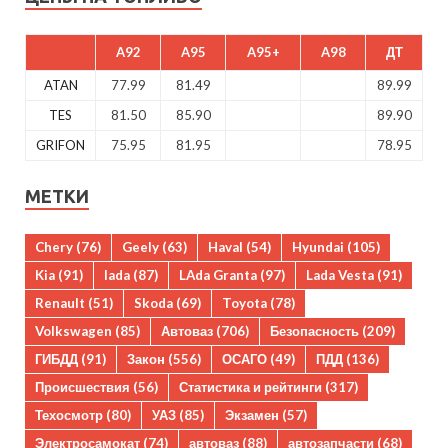
A92
A95
A95+
A98
ДТ
ATAN
77.99
81.49
89.99
TES
81.50
85.90
89.90
GRIFON
75.95
81.95
78.95
МЕТКИ
Chery
(76)
Geely
(63)
Haval
(54)
Hyundai
(105)
Kia
(91)
lada
(87)
LAda Granta
(97)
Lada Vesta
(91)
Renault
(51)
Skoda
(69)
Toyota
(78)
Volkswagen
(85)
Автоваз
(706)
Безопасность
(209)
ГИБДД
(91)
Закон
(556)
ОСАГО
(49)
ПДД
(136)
Происшествия
(56)
Статистика и рейтинги
(317)
Техосмотр
(80)
УАЗ
(85)
Экзамен
(57)
Электросамокат
(74)
автоваз
(88)
автозапчасти
(68)