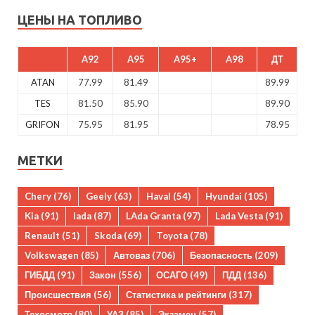
ЦЕНЫ НА ТОПЛИВО
A92
A95
A95+
A98
ДТ
ATAN
77.99
81.49
89.99
TES
81.50
85.90
89.90
GRIFON
75.95
81.95
78.95
МЕТКИ
Chery
(76)
Geely
(63)
Haval
(54)
Hyundai
(105)
Kia
(91)
lada
(87)
LAda Granta
(97)
Lada Vesta
(91)
Renault
(51)
Skoda
(69)
Toyota
(78)
Volkswagen
(85)
Автоваз
(706)
Безопасность
(209)
ГИБДД
(91)
Закон
(556)
ОСАГО
(49)
ПДД
(136)
Происшествия
(56)
Статистика и рейтинги
(317)
Техосмотр
(80)
УАЗ
(85)
Экзамен
(57)