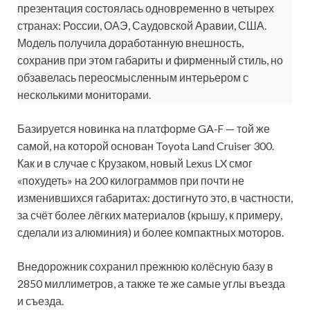
презентация состоялась одновременно в четырех
странах: России, ОАЭ, Саудовской Аравии, США.
Модель получила доработанную внешность,
сохранив при этом габариты и фирменный стиль, но
обзавелась пере­осмысленным интерьером с
несколькими мониторами.
Базируется новинка на платформе GA‑F — той же
самой, на которой основан Toyota Land Cruiser 300.
Как и в случае с Крузаком, новый Lexus LX смог
«похудеть» на 200 килограммов при почти не
изменив­шихся габаритах: достигнуто это, в частности,
за счёт более лёгких материалов (крышу, к примеру,
сделали из алюминия) и более компактных моторов.
Внедорожник сохранил прежнюю колёсную базу в
2850 милли­метров, а также те же самые углы въезда
и съезда.