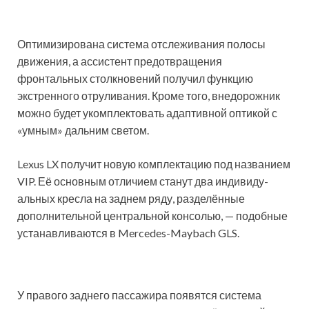
Оптими­зирована система отслежи­вания полосы
движения, а ассистент предотвращения
фронтальных столкно­вений получил функцию
экстренного отруливания. Кроме того, внедорожник
можно будет укомплектовать адаптивной оптикой с
«умным» дальним светом.
Lexus LX получит новую комплектацию под названием
VIP. Её основным отличием станут два индивиду­
альных кресла на заднем ряду, разделённые
дополни­тельной центральной консолью, — подобные
устанавли­ваются в Mercedes-Maybach GLS.
У правого заднего пассажира появятся система