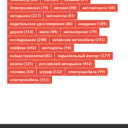
Электросамокат
(74)
автоваз
(88)
автозапчасти
(68)
авторынок
(227)
автошкола
(81)
водительское удостоверение
(86)
вождение
(189)
дороги
(156)
закон
(84)
законопроект
(79)
исследование
(288)
китайские автомобили
(241)
лайфхак
(642)
мотоциклы
(96)
новые технологии
(82)
параллельный импорт
(177)
разное
(125)
российский авторынок
(452)
топливо
(50)
штраф
(232)
электромобили
(99)
электромобиль
(151)