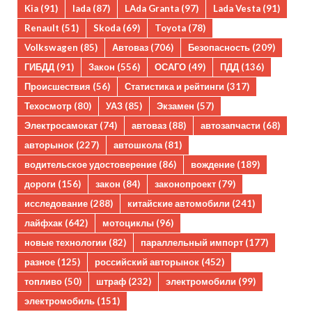
Kia
(91)
lada
(87)
LAda Granta
(97)
Lada Vesta
(91)
Renault
(51)
Skoda
(69)
Toyota
(78)
Volkswagen
(85)
Автоваз
(706)
Безопасность
(209)
ГИБДД
(91)
Закон
(556)
ОСАГО
(49)
ПДД
(136)
Происшествия
(56)
Статистика и рейтинги
(317)
Техосмотр
(80)
УАЗ
(85)
Экзамен
(57)
Электросамокат
(74)
автоваз
(88)
автозапчасти
(68)
авторынок
(227)
автошкола
(81)
водительское удостоверение
(86)
вождение
(189)
дороги
(156)
закон
(84)
законопроект
(79)
исследование
(288)
китайские автомобили
(241)
лайфхак
(642)
мотоциклы
(96)
новые технологии
(82)
параллельный импорт
(177)
разное
(125)
российский авторынок
(452)
топливо
(50)
штраф
(232)
электромобили
(99)
электромобиль
(151)