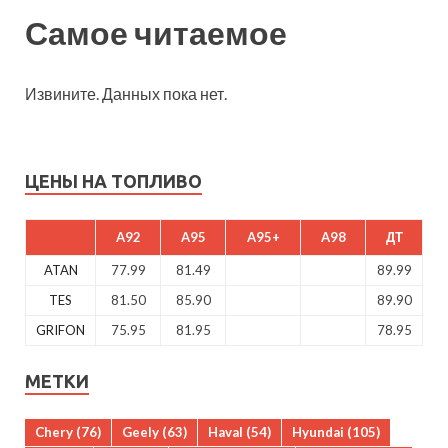
Самое читаемое
Извините. Данных пока нет.
ЦЕНЫ НА ТОПЛИВО
A92
A95
A95+
A98
ДТ
ATAN
77.99
81.49
89.99
TES
81.50
85.90
89.90
GRIFON
75.95
81.95
78.95
МЕТКИ
Chery
(76)
Geely
(63)
Haval
(54)
Hyundai
(105)