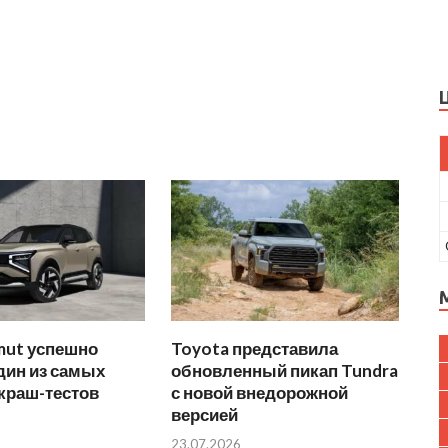
mut успешно
Toyota представила
дин из самых
обновленный пикап Tundra
краш-тестов
с новой внедорожной
версией
23.07.2026