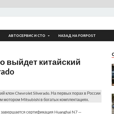
 Авто
АВТОСЕРВИС И СТО
НАЗАД НА FORPOST
о выйдет китайский
rado
 клон Chevrolet Silverado. На первых порах в России
 мотором Mitsubishi в богатых комплектациях.
е завершается сертификация Huanghai N7 —