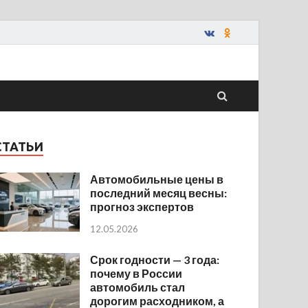
СТАТЬИ
Автомобильные цены в
последний месяц весны:
прогноз экспертов
12.05.2026
Срок годности — 3 года:
почему в России
автомобиль стал
дорогим расходником, а