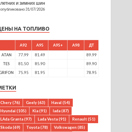
летних и зимних шин
опубликовано 31/07/2026
ЦЕНЫ НА ТОПЛИВО
A92
A95
A95+
A98
ДТ
ATAN
77.99
81.49
89.99
TES
81.50
85.90
89.90
GRIFON
75.95
81.95
78.95
МЕТКИ
Chery
(76)
Geely
(63)
Haval
(54)
Hyundai
(105)
Kia
(91)
lada
(87)
LAda Granta
(97)
Lada Vesta
(91)
Renault
(51)
Skoda
(69)
Toyota
(78)
Volkswagen
(85)