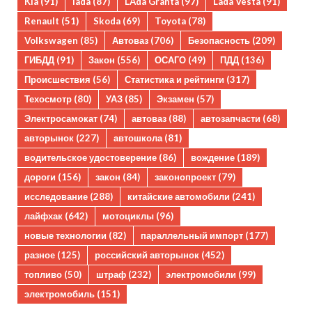
Kia
(91)
lada
(87)
LAda Granta
(97)
Lada Vesta
(91)
Renault
(51)
Skoda
(69)
Toyota
(78)
Volkswagen
(85)
Автоваз
(706)
Безопасность
(209)
ГИБДД
(91)
Закон
(556)
ОСАГО
(49)
ПДД
(136)
Происшествия
(56)
Статистика и рейтинги
(317)
Техосмотр
(80)
УАЗ
(85)
Экзамен
(57)
Электросамокат
(74)
автоваз
(88)
автозапчасти
(68)
авторынок
(227)
автошкола
(81)
водительское удостоверение
(86)
вождение
(189)
дороги
(156)
закон
(84)
законопроект
(79)
исследование
(288)
китайские автомобили
(241)
лайфхак
(642)
мотоциклы
(96)
новые технологии
(82)
параллельный импорт
(177)
разное
(125)
российский авторынок
(452)
топливо
(50)
штраф
(232)
электромобили
(99)
электромобиль
(151)