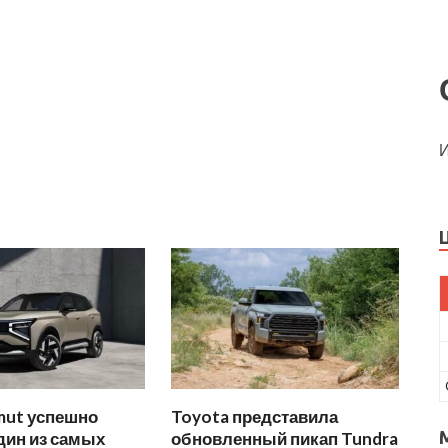
И
mut успешно
Toyota представила
дин из самых
обновленный пикап Tundra