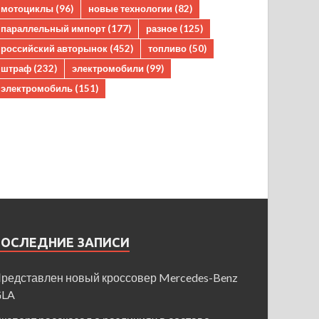
мотоциклы
(96)
новые технологии
(82)
параллельный импорт
(177)
разное
(125)
российский авторынок
(452)
топливо
(50)
штраф
(232)
электромобили
(99)
электромобиль
(151)
ПОСЛЕДНИЕ ЗАПИСИ
редставлен новый кроссовер Mercedes-Benz
GLA