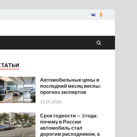
СТАТЬИ
Автомобильные цены в
последний месяц весны:
прогноз экспертов
12.05.2026
Срок годности — 3 года:
почему в России
автомобиль стал
дорогим расходником, а