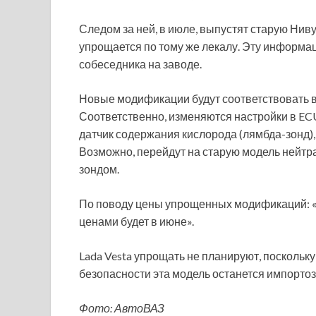
Следом за ней, в июле, выпустят старую Нив
упрощается по тому же лекалу. Эту информа
собеседника на заводе.
Новые модификации будут соответствовать в
Соответственно, изменяются настройки в ECU
датчик содержания кислорода (лямбда-зонд), 
Возможно, перейдут на старую модель нейтр
зондом.
По поводу цены упрощенных модификаций: «до
ценами будет в июне».
Lada Vesta упрощать не планируют, посколь
безопасности эта модель останется импорто
Фото: АвтоВАЗ