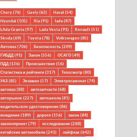
Chery
(76)
Geely
(63)
Haval
(54)
Hyundai
(105)
Kia
(91)
lada
(87)
LAda Granta
(97)
Lada Vesta
(91)
Renault
(51)
Skoda
(69)
Toyota
(78)
Volkswagen
(85)
Автоваз
(706)
Безопасность
(209)
ГИБДД
(91)
Закон
(556)
ОСАГО
(49)
ПДД
(136)
Происшествия
(56)
Статистика и рейтинги
(317)
Техосмотр
(80)
УАЗ
(85)
Экзамен
(57)
Электросамокат
(74)
автоваз
(88)
автозапчасти
(68)
авторынок
(227)
автошкола
(81)
водительское удостоверение
(86)
вождение
(189)
дороги
(156)
закон
(84)
законопроект
(79)
исследование
(288)
китайские автомобили
(241)
лайфхак
(642)