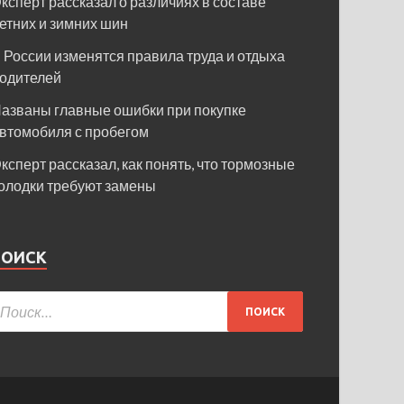
ксперт рассказал о различиях в составе
етних и зимних шин
 России изменятся правила труда и отдыха
одителей
азваны главные ошибки при покупке
втомобиля с пробегом
ксперт рассказал, как понять, что тормозные
олодки требуют замены
ПОИСК