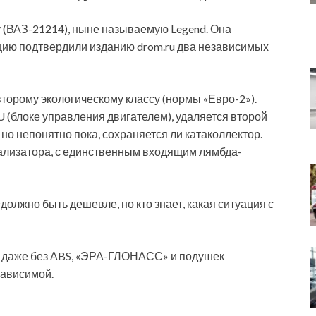
у (ВАЗ-21214), ныне называемую Legend. Она
цию подтвердили изданию drom.ru два независимых
торому экологическому классу (нормы «Евро-2»).
 (блоке управления двигателем), удаляется второй
но непонятно пока, сохраняется ли катаколлектор.
ализатора, с единственным входящим лямбда-
лжно быть дешевле, но кто знает, какая ситуация с
ку даже без АBS, «ЭРА-ГЛОНАСС» и подушек
зависимой.