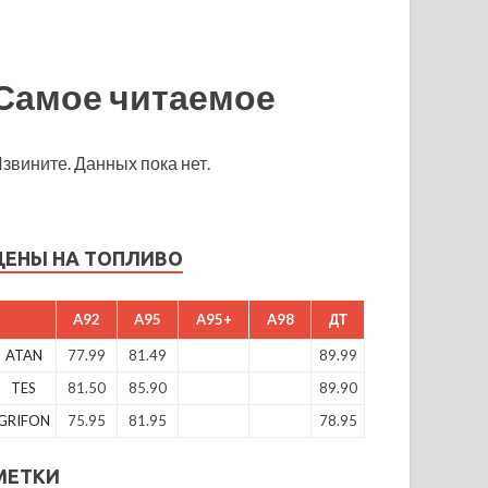
Самое читаемое
звините. Данных пока нет.
ЦЕНЫ НА ТОПЛИВО
A92
A95
A95+
A98
ДТ
ATAN
77.99
81.49
89.99
TES
81.50
85.90
89.90
GRIFON
75.95
81.95
78.95
МЕТКИ