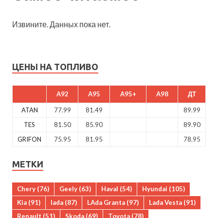
Извините. Данных пока нет.
ЦЕНЫ НА ТОПЛИВО
A92
A95
A95+
A98
ДТ
ATAN
77.99
81.49
89.99
TES
81.50
85.90
89.90
GRIFON
75.95
81.95
78.95
МЕТКИ
Chery
(76)
Geely
(63)
Haval
(54)
Hyundai
(105)
Kia
(91)
lada
(87)
LAda Granta
(97)
Lada Vesta
(91)
Renault
(51)
Skoda
(69)
Toyota
(78)