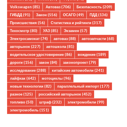
Volkswagen
(85)
Автоваз
(706)
Безопасность
(209)
ГИБДД
(91)
Закон
(556)
ОСАГО
(49)
ПДД
(136)
Происшествия
(56)
Статистика и рейтинги
(317)
Техосмотр
(80)
УАЗ
(85)
Экзамен
(57)
Электросамокат
(74)
автоваз
(88)
автозапчасти
(68)
авторынок
(227)
автошкола
(81)
водительское удостоверение
(86)
вождение
(189)
дороги
(156)
закон
(84)
законопроект
(79)
исследование
(288)
китайские автомобили
(241)
лайфхак
(642)
мотоциклы
(96)
новые технологии
(82)
параллельный импорт
(177)
разное
(125)
российский авторынок
(452)
топливо
(50)
штраф
(232)
электромобили
(99)
электромобиль
(151)